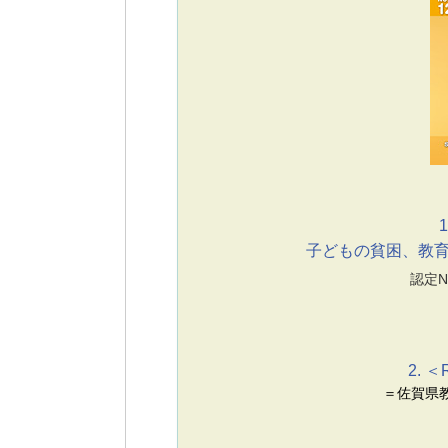
1
子どもの貧困、教
認定N
2. 
＝佐賀県