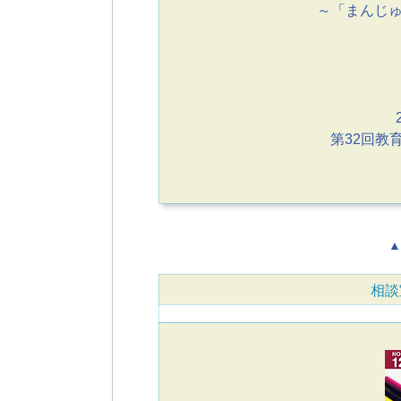
～「まんじ
第32回教
▲
相談