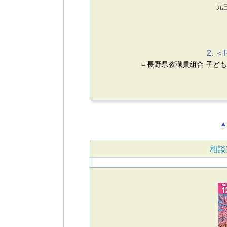
元
2. 
＝長野県教職員組合 子ど
▲
相談