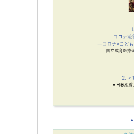
1
コロナ流
―コロナ×こど
国立成育医療
2. ＜
＝日教組香
▲