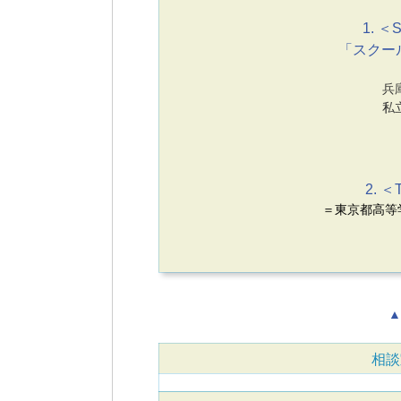
1. ＜S
「スクー
兵
私
2. ＜
＝東京都高等
▲
相談