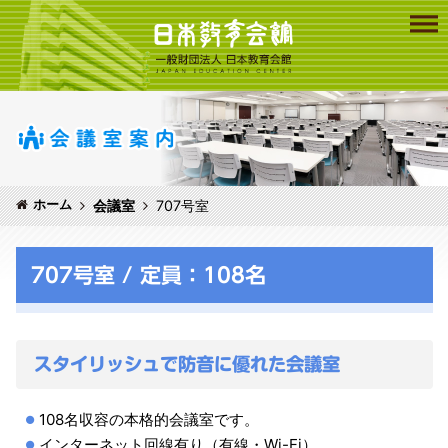
ホーム
会議室
707号室
707号室 / 定員：108名
スタイリッシュで防音に優れた会議室
108名収容の本格的会議室です。
インターネット回線有り（有線・Wi-Fi）