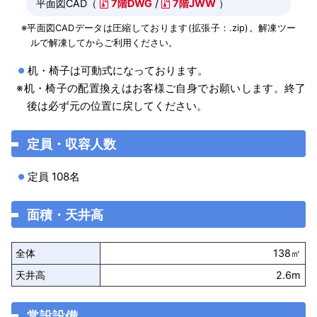
平面図CAD（
7階DWG
/
7階JWW
）
※平面図CADデータは圧縮しております(拡張子：.zip)。解凍ツー
ルで解凍してからご利用ください。
机・椅子は可動式になっております。
※机・椅子の配置換えはお客様ご自身でお願いします。終了
後は必ず元の位置に戻してください。
定員・収容人数
定員 108名
面積・天井高
全体
138㎡
天井高
2.6m
常設設備